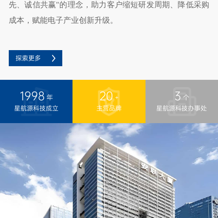
成本，赋能电子产业创新升级。
探索更多
1998
20
3
年
+
个
星航源科技成立
主营品牌
星航源科技办事处