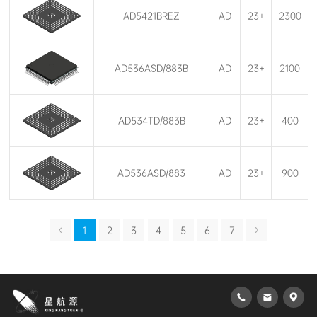
AD5421BREZ
AD
23+
2300
AD536ASD/883B
AD
23+
2100
AD534TD/883B
AD
23+
400
AD536ASD/883
AD
23+
900
1
2
3
4
5
6
7