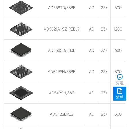
AD558TD/883B
AD
23+
600
AD5621AKSZ-REEL7
AD
23+
1200
AD558SD/883B
AD
23+
680
AD549SH/883B
AD
23+
800
沟通
AD549SH/883
AD
23+
460
清单
AD5422BREZ
AD
23+
500