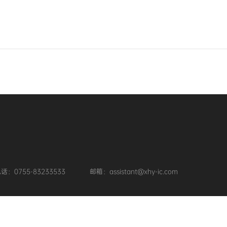
话：0755-83233533
邮箱：assistant@xhy-ic.com